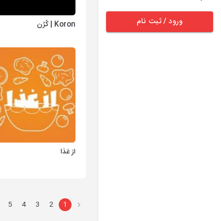
ورود / ثبت نام
Koron | کُرُن
از غذا
5
4
3
2
1