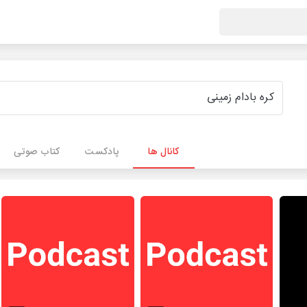
کانال ها
پادکست
کتاب صوتی