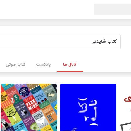
کانال ها
پادکست
کتاب صوتی