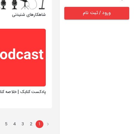
ورود / ثبت نام
شاهکارهای شنیدنی
پادکست کتابک | خلاصه کت
5
4
3
2
1