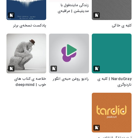
زندگی مایندفول با
مدیتیشن | مراقبه‌ی
فارسی
کلبه ی خاکی
پادکست نسخه‌ی برتر
NarduGray | کلبه ی
رادیو روغن حبه‌ی انگور
خلاصه ی کتاب های
ناردوگری
خوب | deepmind