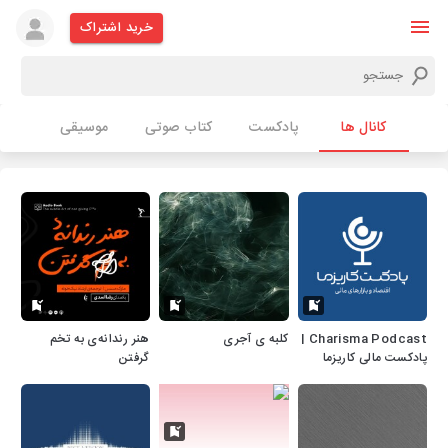
خرید اشتراک
کانال ها
پادکست
کتاب صوتی
موسیقی
Charisma Podcast |
کلبه ی آجری
هنر رندانه‌ی به تخم
پادکست مالی کاریزما
گرفتن