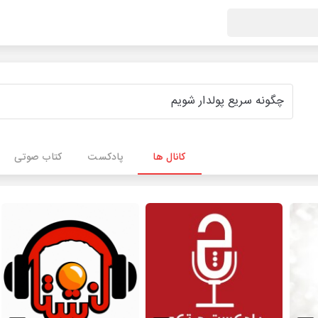
کانال ها
پادکست
کتاب صوتی