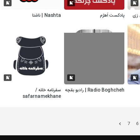
پادکست اَهرُم
Nashta | ناشتا
Radio Boghcheh | رادیو بقچه
سفرنامه خانه /
safarnamekhane
7
6