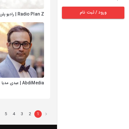
ورود / ثبت نام
Radio Plan Z | رادیو پلن زی
AbdiMedia | عبدی مدیا
5
4
3
2
1