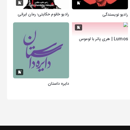
رادیو خانوم حکایتی؛ رمان ایرانی
رادیو نویسندگی
Lumos | هری پاتر با لوموس
دایره داستان