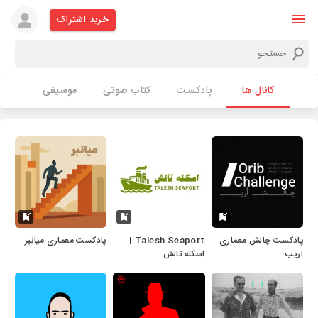
خرید اشتراک
کانال ها
پادکست
کتاب صوتی
موسیقی
پادکست چالش معماری
Talesh Seaport |
پادکست معماری میانبر
اریب
اسکله تالش