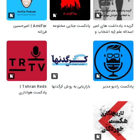
گزیده یادداشت های امیر
پادکست جنایی مختومه
AmiFar | امیرحسین
اسداله علم (به انتخاب و
فرزانه
خوانش مهدی فلاحی)
پادکست رادیو مدیر
بازاریابی به روش کرگدنها
Tehran Reds |
پادکست هواداری
پرسپولیس - تهران ردز