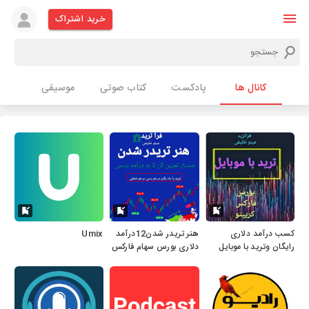
خرید اشتراک
کانال ها
پادکست
کتاب صوتی
موسیقی
کسب درآمد دلاری
هنر تریدر شدن12درآمد
Umix
رایگان وترید با موبایل
دلاری بورس سهام فارکس
بازارهای مالی.12
کریپتو بازارهای مالی