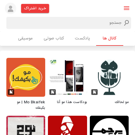
خرید اشتراک
کانال ها
پادکست
کتاب صوتی
موسیقی
مو لحالك
بودكاست هذا مو أنا
Mo Bkaifek | مو
بكيفك