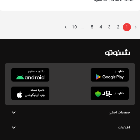
White code | کد سفید
10
5
4
3
2
1
…
صفحات اصلی
اطلاعات