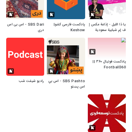
يا ذا الليل - إذاعة مكس إ
پادکست فارسی کشو|
SBS Dari - اس بی اس
ف إم شبابية سعودية
Keshow
دری
پادکست فوتبال ۳۶۰ ||
Football360
SBS Pashto - اس بي
رادیو شیفت شب
اس پښتو