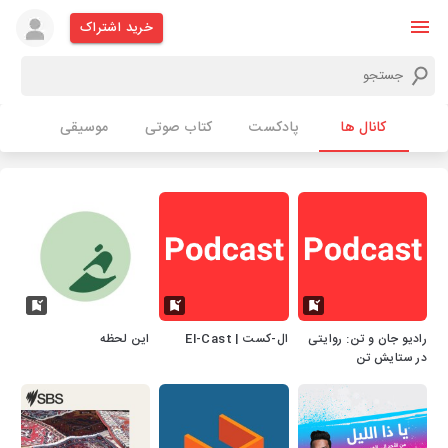
خرید اشتراک
کانال ها
پادکست
کتاب صوتی
موسیقی
رادیو جان و تن: روایتی
ال-کست | El-Cast
این لحظه
در ستایش تن