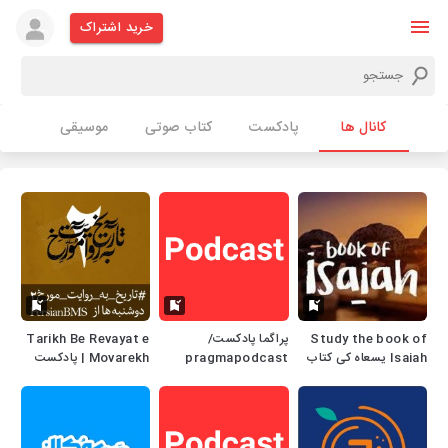
خرید اشتراک
کانال ها
پادکست
کتاب صوتی
موسیقی
Study the book of
پراگما پادکست/
Tarikh Be Revayat e
Isaiah یسعاہ کی کتاب
pragmapodcast
Movarekh | پادکست
کا مطالعہ
تاریخ به روایت مورخ