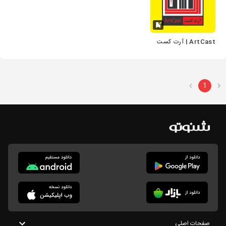
ArtCast | آرت کست
1
صفحات اصلی