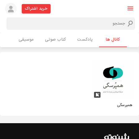
خرید اشتراک
کانال ها
پادکست
کتاب صوتی
موسیقی
همپرسگی