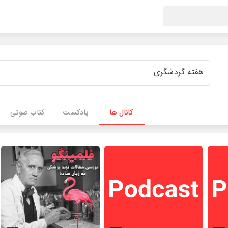
کانال ها
پادکست
کتاب صوتی