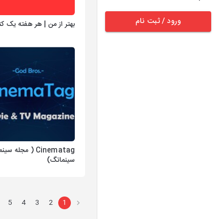
ورود / ثبت نام
بهتر از من | هر هفته یک ک
Cinematag ( مجله سی
سینماتگ)
5
4
3
2
1