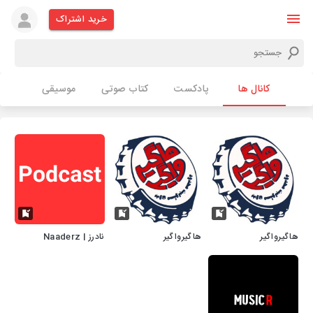
خرید اشتراک
کانال ها
پادکست
کتاب صوتی
موسیقی
هاگیرواگیر
هاگیرواگیر
نادرز | Naaderz