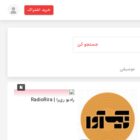
خرید اشتراک
جستجو کن
موسیقی
رادیو ری‌را | RadioRira