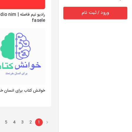
ورود / ثبت نام
رادیو نیم فاصله | nim
fasele
خوانش کتاب برای انسان خر
5
4
3
2
1