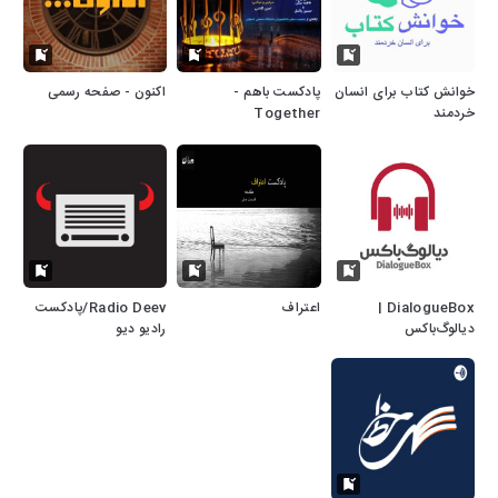
خوانش کتاب برای انسان
پادکست باهم -
اکنون - صفحه رسمی
خردمند
Together
Podcast's Show
DialogueBox |
اعتراف
Radio Deev/پادکست
دیالوگ‌باکس
رادیو دیو