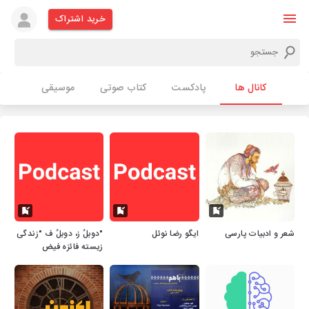
خرید اشتراک
کانال ها
پادکست
کتاب صوتی
موسیقی
شعر و ادبیات پارسی
ایگو رضا نوئل
"دوبلُ ز، دوبلُ ف "زندگی
زیسته فائزه فیض