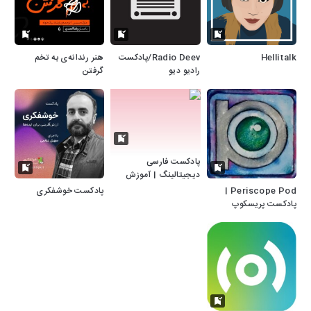
Hellitalk
Radio Deev/پادکست
هنر رندانه‌ی به تخم
رادیو دیو
گرفتن
پادکست فارسی
دیجیتالینگ | آموزش
دیجیتال مارکتینگ
Periscope Pod |
پادکست خوشفکری
پادکست پریسکوپ