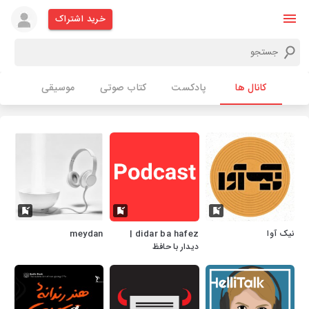
خرید اشتراک
کانال ها
پادکست
کتاب صوتی
موسیقی
نیک‌ آوا
didar ba hafez |
meydan
دیدار با حافظ