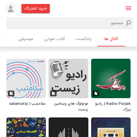
خرید اشتراک
کانال ها
پادکست
کتاب صوتی
موسیقی
Radio Parjak | رادیو
مونولوگ های ویتامین
سلامتیپ | salamatip
پرژک
زیست