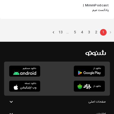
MimmPodcast |
پادکست میم
13
5
4
3
2
1
…
صفحات اصلی