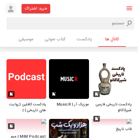
خرید اشتراک
کانال ها
پادکست
کتاب صوتی
موسیقی
پادکست تاریخی فارسی
موزیک آر | MusicR
پادکست کافئین (روایت
شیرکاکائو
های تاریخی) |
caffeine podcast
قاب تاریخ
MiM Podcast | میم