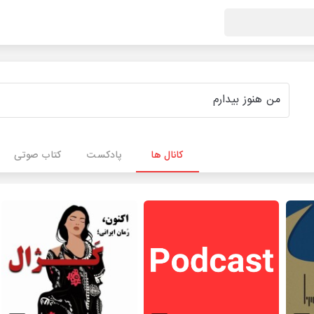
کانال ها
پادکست
کتاب صوتی