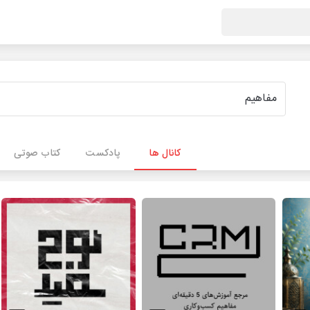
کانال ها
پادکست
کتاب صوتی