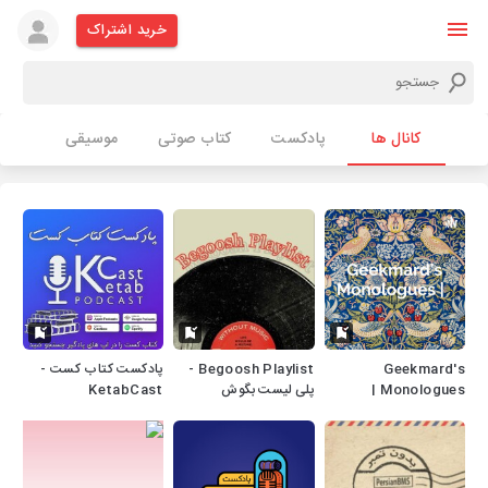
خرید اشتراک
کانال ها
پادکست
کتاب صوتی
موسیقی
Geekmard's
Begoosh Playlist -
پادکست کتاب کست -
Monologues |
پلی لیست بگوش
KetabCast
مونولوگ‌های گیک‌مرد