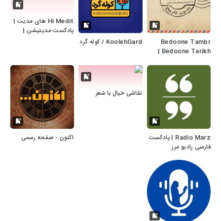
Hi Medit های مدیت |
پادکست مدیتیشن |
مراقبه| خواب عمیق
Bedoone Tambr
KoolehGard / کوله گرد
Bedoone Tarikh |
پادکست بدون تمبر بدون
تاریخ
نقاشی خیال با شعر
Radio Marz | پادکست
اکنون - صفحه رسمی
فارسی رادیو مرز