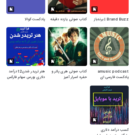
Brand Buzz | برندباز
کتاب صوتی یازده دقیقه
پادکست کوالا
amusic podcast
کتاب صوتی هری پاتر و
هنر تریدر شدن12درآمد
پادکست فارسی ای
حفره اسرار آمیز
دلاری بورس سهام فارکس
میوزیک
کریپتو بازارهای مالی
کسب درآمد دلاری