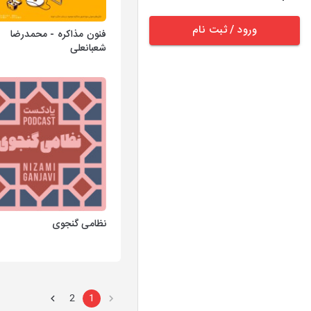
ورود / ثبت نام
فنون مذاکره - محمدرضا
شعبانعلی
نظامی گنجوی
2
1