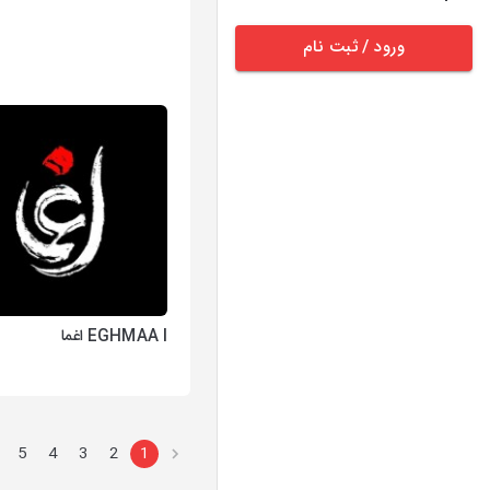
ورود / ثبت نام
EGHMAA I اغما
5
4
3
2
1