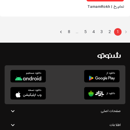
تمام‌رخ | TamamRokh
8
5
4
3
2
1
…
صفحات اصلی
اطلاعات