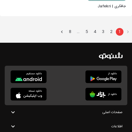
جافکری | Jafekri
8
5
4
3
2
1
…
صفحات اصلی
اطلاعات