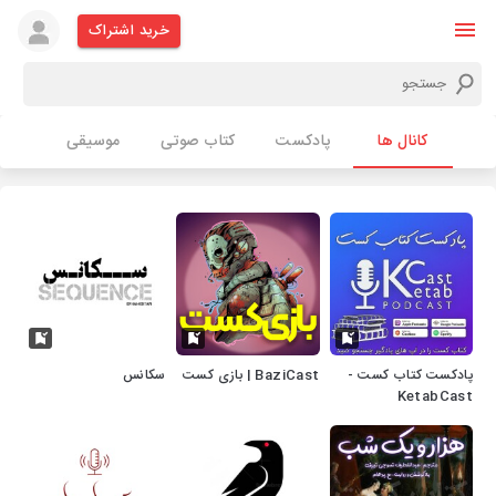
خرید اشتراک
کانال ها
پادکست
کتاب صوتی
موسیقی
پادکست کتاب کست -
BaziCast | بازی کست
سکانس
KetabCast