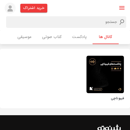
خرید اشتراک
کانال ها
پادکست
کتاب صوتی
موسیقی
فیبوناچی