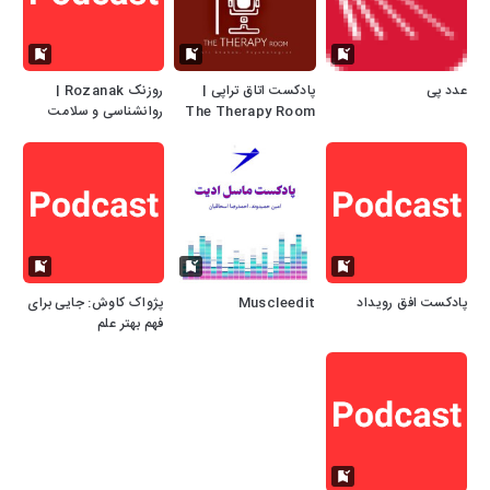
عدد پی
پادکست اتاق تراپی |
روزنک Rozanak |
The Therapy Room
روانشناسی و سلامت
روان با رویکرد علمی
پادکست افق رویداد
Muscleedit
پژواک کاوش: جایی برای
فهم بهتر علم