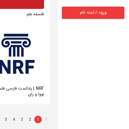
ورود / ثبت نام
فلسفه علم
NRF | پادکست فارسی فلس
نووا و رای
5
4
3
2
1