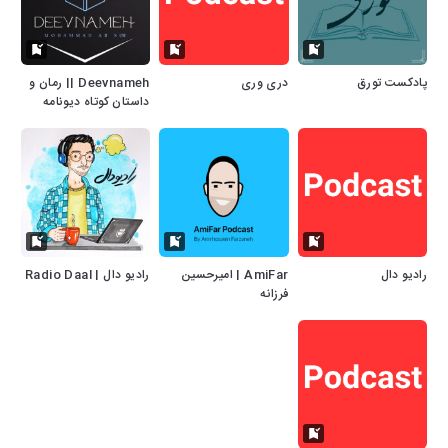
پادکست تورق
دری وری
Deevnameh || رمان و
داستان کوتاه دیونامه
رادیو دال
AmiFar | امیرحسین
رادیو دال | Radio Daal
فرزانه