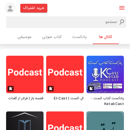
خرید اشتراک
کانال ها
پادکست
کتاب صوتی
موسیقی
پادکست کتاب کست -
ال-کست | El-Cast
قفسه باز | فراتر از کلمات
KetabCast