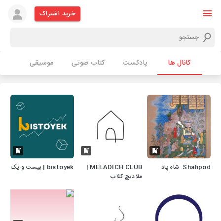
خرید اشتراک
کانال ها
پادکست
کتاب صوتی
موسیقی
Shahpod. شاه پاد
MELADICH CLUB |
bistoyek | بیست و یک
ملادیچ کلاب