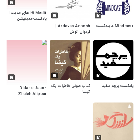
Hi Medit های مدیت |
پادکست مدیتیشن |
مراقبه| خواب عمیق
Mindcast مایندکست
Ardavan Anoosh |
اردوان انوش
پادکست پرچم سفید
کتاب صوتی خاطرات یک
Didar e Jaan -
گیشا
Zhaleh Alipour
-دیدارجان" پادکست
روانشناسی و عرفانی ژاله
علیپور"