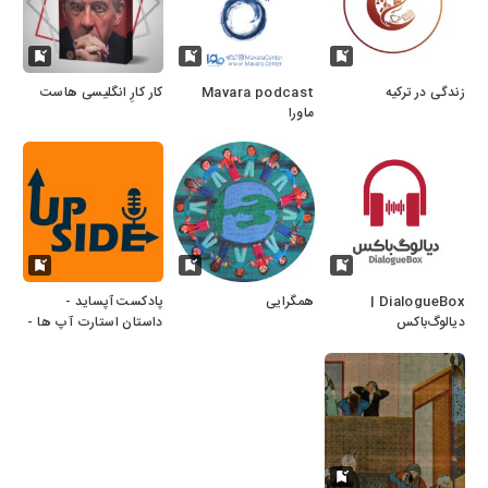
زندگی در ترکیه
Mavara podcast
کار کارِ انگلیسی هاست
ماورا
DialogueBox |
همگرایی
پادکست آپساید -
دیالوگ‌باکس
داستان استارت آپ ها -
Upside Podcast