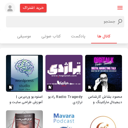
خرید اشتراک
کانال ها
پادکست
کتاب صوتی
موسیقی
محمود بشاش کارشناس
Radio Tragedy رادیو
استودیو وردپرس |
دیجیتال مارکتینگ و
تراژدی
آموزش طراحی سایت و
طراح سایت
سئو