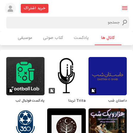
خرید اشتراک
کانال ها
پادکست
کتاب صوتی
موسیقی
داستان شب
Trita تریتا
پادکست فوتبال لب