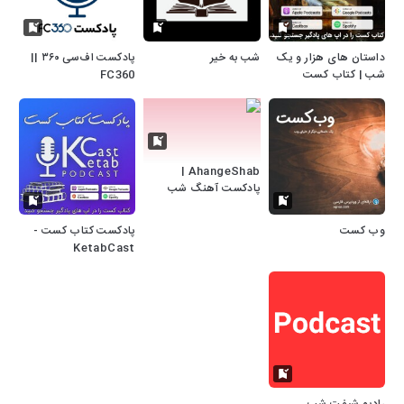
داستان های هزار و یک
شب به خیر
پادکست اف‌سی ۳۶۰ ||
شب | کتاب کست
FC360
AhangeShab |
پادکست آهنگ شب
وب کست
پادکست کتاب کست -
KetabCast