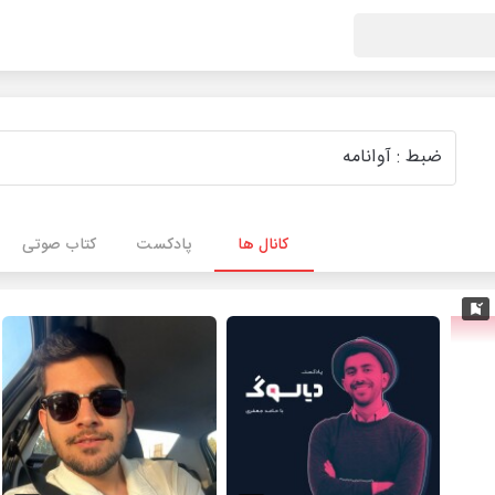
کانال ها
پادکست
کتاب صوتی