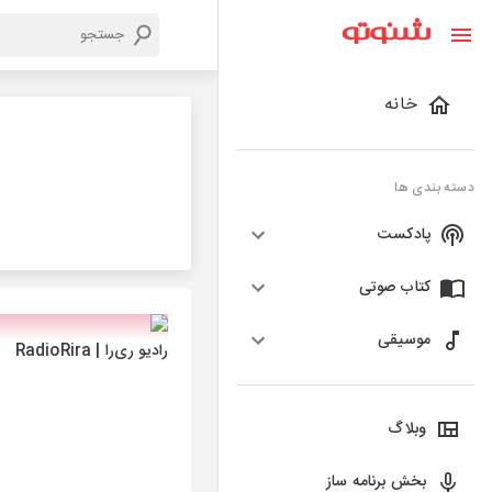
خانه
دسته بندی ها
پادکست
کتاب صوتی
موسیقی
رادیو ری‌را | RadioRira
وبلاگ
بخش برنامه ساز