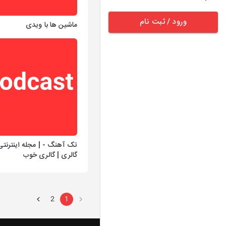
ورود / ثبت نام
ماشین ها با ویدی
تک آهنگ - | مجله اینترنتی
گالری | گالری خوب
2
1