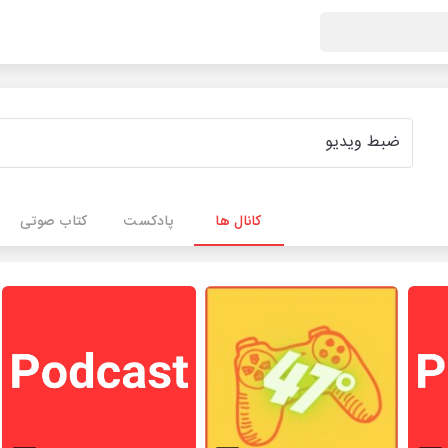
کانال ها
پادکست
کتاب صوتی