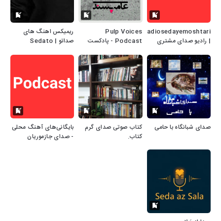
radiosedayemoshtari
Pulp Voices
ریمیکس اهنگ های
| رادیو صدای مشتری
Podcast - پادکست
صداتو | Sedato
صداهای عامه‌پسند
Music Remix
صدای شبانگاه با حامی
کتاب صوتی صدای گرم
بایگانی‌های آهنگ محلی
کتاب.
- صدای جازموریان