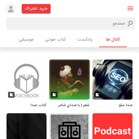
خرید اشتراک
کانال ها
پادکست
کتاب صوتی
موسیقی
صدا سئو
شعر | با صدای شاعر
کتاب صدا