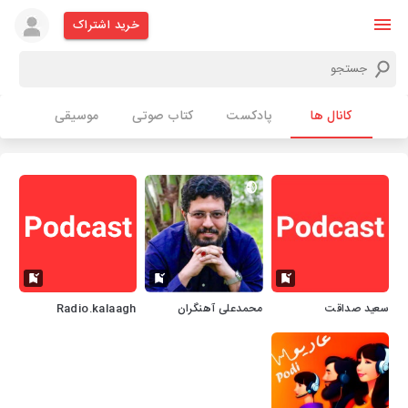
خرید اشتراک
کانال ها
پادکست
کتاب صوتی
موسیقی
سعید صداقت
محمدعلی آهنگران
Radio.kalaagh