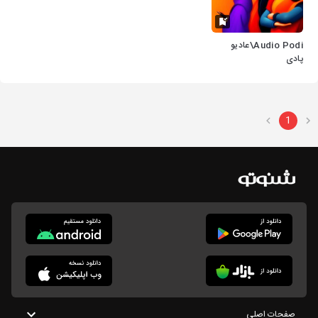
Audio Podi\عادیو
پادی
1
صفحات اصلی