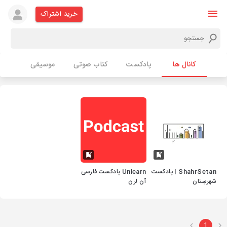
خرید اشتراک
کانال ها
پادکست
کتاب صوتی
موسیقی
ShahrSetan | پادکست
Unlearn پادکست فارسی
شهرسِتان
آن لرن
1