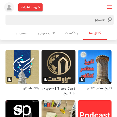
خرید اشتراک
کانال ها
پادکست
کتاب صوتی
موسیقی
تاریخ معاصر کنگاور
TravelCast | سفری در
بانگِ باستان
دل تاریخ