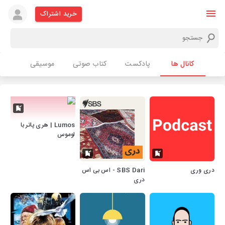
خرید اشتراک
کانال ها
پادکست
کتاب صوتی
موسیقی
Lumos | هری پاتر با
لوموس
دری وری
SBS Dari - اس بی اس
دری