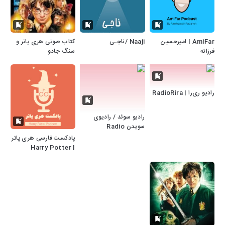
AmiFar | امیرحسین
Naaji /ناجـی
کتاب صوتی هری پاتر و
فرزانه
سنگ جادو
رادیو ری‌را | RadioRira
رادیو سوئد / رادیوی
سویدن Radio
Sweden Farsi/Dari
پادکست فارسی هری پاتر
| Harry Potter
Podcast