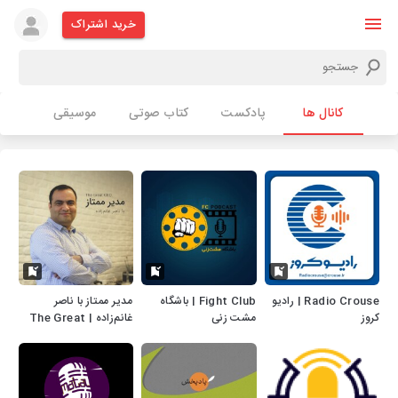
خرید اشتراک
کانال ها
پادکست
کتاب صوتی
موسیقی
Radio Crouse | رادیو
Fight Club | باشگاه
مدیر ممتاز با ناصر
کروز
مشت زنی
غانم‌زاده | The Great
CEO