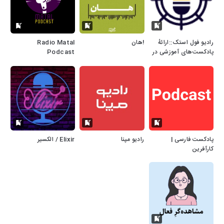
رادیو فول استک::ارائهٔ
!هان
Radio Matal
پادکست‌های آموزشی در
Podcast
حوزه‌های برنامه‌نویسی،
شبکه، هوش مصنوعی
پادکست فارسی |
رادیو مپنا
Elixir / الکسیر
کارآفرین