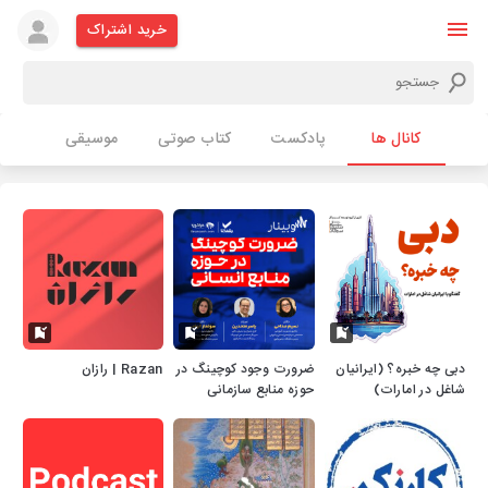
خرید اشتراک
کانال ها
پادکست
کتاب صوتی
موسیقی
دبی چه خبره؟ (ایرانیان
ضرورت وجود کوچینگ در
Razan | رازان
شاغل در امارات)
حوزه منابع سازمانی