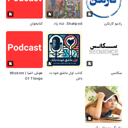
رادیو کارنکن
Shahpod. شاه پاد
کتابخوان
سکانس
کتاب اول عاشق خودت
هوش اشیا | Wisdom
باش
Of Things