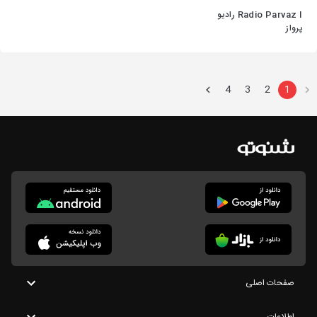
Radio Parvaz I رادیو
پرواز
4
3
2
1
صفحات اصلی