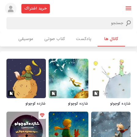
خرید اشتراک
کانال ها
پادکست
کتاب صوتی
موسیقی
شازده کوچولو
شازده کوچولو
شازده کوچولو