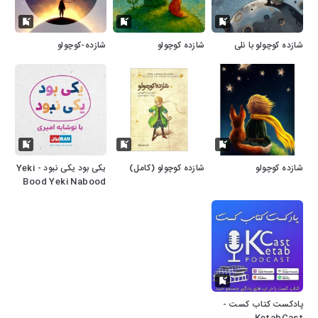
شازده کوچولو با نلی
شازده کوچولو
شازده-کوچولو
شازده کوچولو
شازده کوچولو (کامل)
یکی بود یکی نبود - Yeki
Bood Yeki Nabood
پادکست کتاب کست -