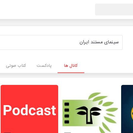
کانال ها
پادکست
کتاب صوتی