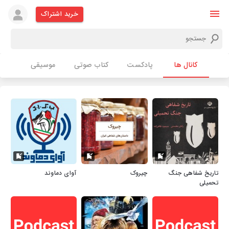
خرید اشتراک
کانال ها
پادکست
کتاب صوتی
موسیقی
تاریخ شفاهی جنگ
چیروک
آوای دماوند
تحمیلی