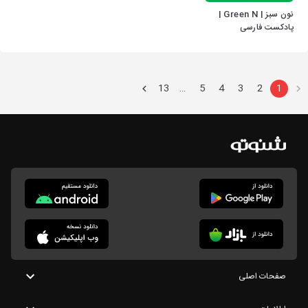
نون سبز | Green N |
پادکست فارسی
کتابخوانی نون سبز
13
5
4
3
2
1
…
صفحات اصلی