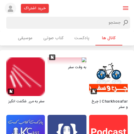
خرید اشتراک
کانال ها
پادکست
کتاب صوتی
موسیقی
به وقت سفر
Charkhosafar | چرخ
سفر به من ِ شگفت انگیز
و سفر