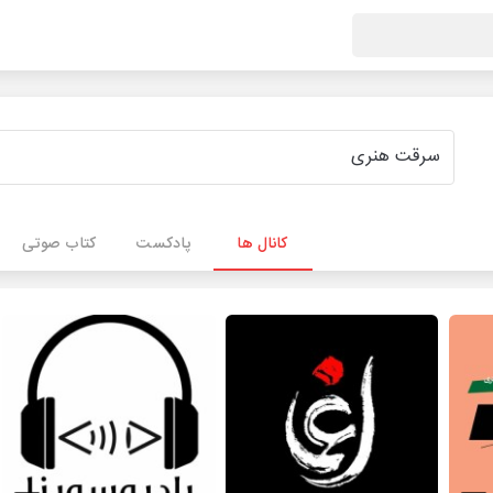
کانال ها
پادکست
کتاب صوتی