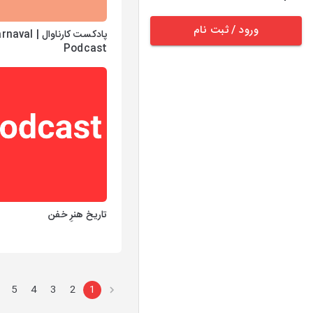
ورود / ثبت نام
پادکست کارناوال | al
Podcast
تاریخ هنرِ خفن
5
4
3
2
1