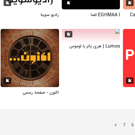
Carnav
EGHMAA I اغما
رادیو سوینا
Lumos | هری پاتر با لوموس
اکنون - صفحه رسمی
7
6