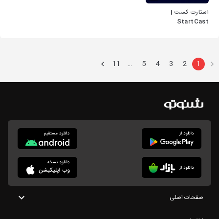
استارت کست |
StartCast
11
5
4
3
2
1
…
صفحات اصلی