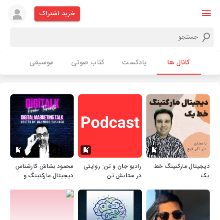
خرید اشتراک
کانال ها
پادکست
کتاب صوتی
موسیقی
دیجیتال مارکتینگ خط
رادیو جان و تن: روایتی
محمود بشاش کارشناس
یک
در ستایش تن
دیجیتال مارکتینگ و
طراح سایت