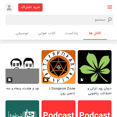
خرید اشتراک
کانال ها
پادکست
کتاب صوتی
موسیقی
درمان زود انزالی و
Dungeon Zone |
نود و هشت، پنجاه و سه
اختلالات زناشویی
دانجن زون